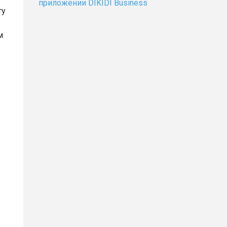
приложении DIKIDI Business
ту
м