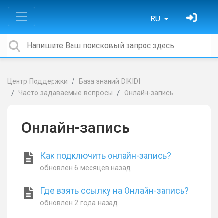
RU
Центр Поддержки
База знаний DIKIDI
Часто задаваемые вопросы
Онлайн-запись
Онлайн-запись
Как подключить онлайн-запись?
обновлен
6 месяцев назад
Где взять ссылку на Онлайн-запись?
обновлен
2 года назад