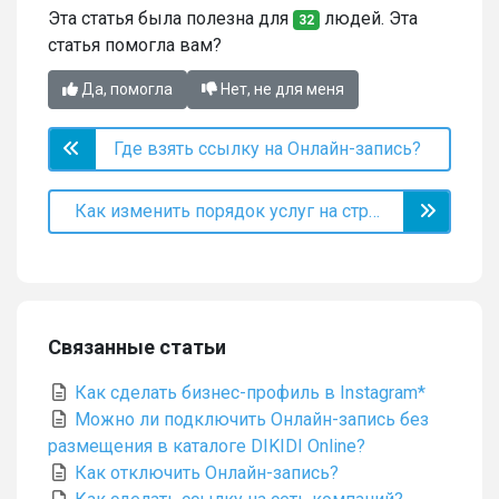
Эта статья была полезна для
людей. Эта
32
статья помогла вам?
Да, помогла
Нет, не для меня
Где взять ссылку на Онлайн-запись?
Как изменить порядок услуг на странице Онлайн-записи?
Связанные статьи
Как сделать бизнес-профиль в Instagram*
Можно ли подключить Онлайн-запись без
размещения в каталоге DIKIDI Online?
Как отключить Онлайн-запись?