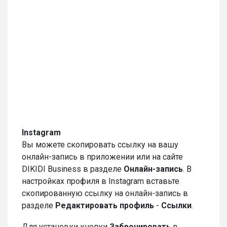
Instagram
Вы можете скопировать ссылку на вашу
онлайн-запись в приложении или на сайте
DIKIDI Business в разделе
Онлайн-запись
. В
настройках профиля в Instagram вставьте
скопированную ссылку на онлайн-запись в
разделе
Редактировать профиль
-
Ссылки
.
Для установки кнопки
Забронировать
в