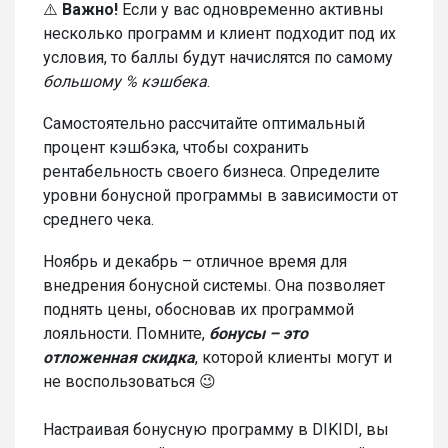
⚠️
Важно!
Если у вас одновременно активны
несколько программ и клиент подходит под их
условия, то баллы будут начислятся по самому
большому % кэшбека
.
Самостоятельно рассчитайте оптимальный
процент кэшбэка, чтобы сохранить
рентабельность своего бизнеса. Определите
уровни бонусной программы в зависимости от
среднего чека.
Ноябрь и декабрь – отличное время для
внедрения бонусной системы. Она позволяет
поднять цены, обосновав их программой
лояльности. Помните,
бонусы – это
отложенная скидка
, которой клиенты могут и
не воспользоваться 😉
Настраивая бонусную программу в DIKIDI, вы