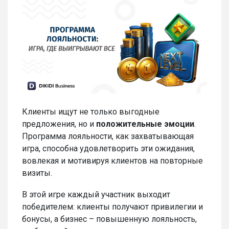
Клиенты ищут не только выгодные
предложения, но и
положительные эмоции
.
Программа лояльности, как захватывающая
игра, способна удовлетворить эти ожидания,
вовлекая и мотивируя клиентов на повторные
визиты.
В этой игре каждый участник выходит
победителем: клиенты получают привилегии и
бонусы, а бизнес – повышенную лояльность,