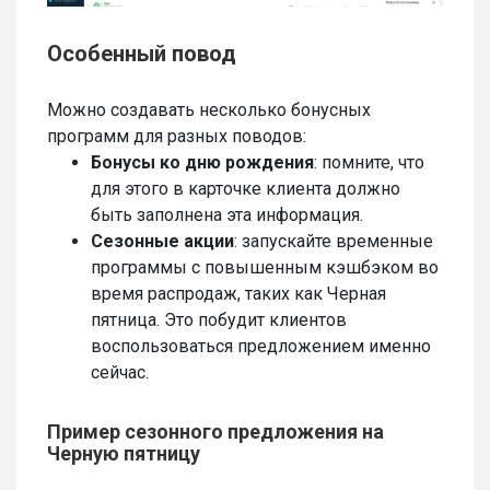
Особенный повод
Можно создавать несколько бонусных
программ для разных поводов:
Бонусы ко дню рождения
: помните, что
для этого в карточке клиента должно
быть заполнена эта информация.
Сезонные акции
: запускайте временные
программы с повышенным кэшбэком во
время распродаж, таких как Черная
пятница. Это побудит клиентов
воспользоваться предложением именно
сейчас.
Пример сезонного предложения на
Черную пятницу