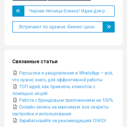
Черная пятница близко! Идеи для рассылок
Встречают по одежке: бизнес-ценность дизайна
Связанные статьи
Рассылки и уведомления в WhatsApp – всё,
что нужно знать для эффективной работы
ТОП идей, как привлечь клиентов с
помощью акций
Работа с брендовым приложением на 100%
Онлайн-запись на максимум: все секреты
настройки и использования
Зарабатывайте на рекомендациях DIKIDI