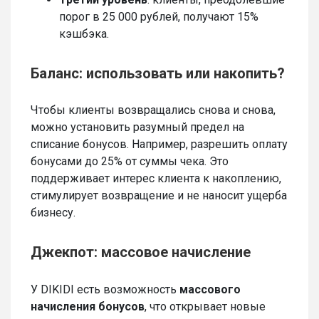
порог в 25 000 рублей, получают 15%
кэшбэка.
Баланс: использовать или накопить?
Чтобы клиенты возвращались снова и снова,
можно установить разумный предел на
списание бонусов. Например, разрешить оплату
бонусами до 25% от суммы чека. Это
поддерживает интерес клиента к накоплению,
стимулирует возвращение и не наносит ущерба
бизнесу.
Джекпот: массовое начисление
У DIKIDI есть возможность
массового
начисления бонусов
, что открывает новые