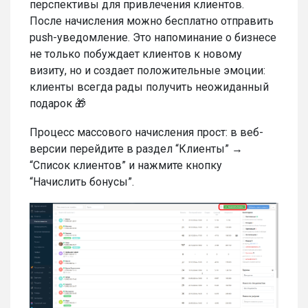
перспективы для привлечения клиентов.
После начисления можно бесплатно отправить
push-уведомление. Это напоминание о бизнесе
не только побуждает клиентов к новому
визиту, но и создает положительные эмоции:
клиенты всегда рады получить неожиданный
подарок 🎁
Процесс массового начисления прост: в веб-
версии перейдите в раздел “Клиенты” →
“Список клиентов” и нажмите кнопку
“Начислить бонусы”.